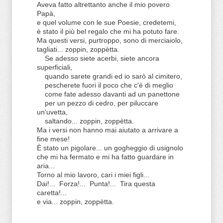
Aveva fatto altrettanto anche il mio povero
Papà,
e quel volume con le sue Poesie, credetemi,
è stato il più bel regalo che mi ha potuto fare.
Ma questi versi, purtroppo, sono di merciaiolo,
tagliati... zoppin, zoppètta.
Se adesso siete acerbi, siete ancora
superficiali,
quando sarete grandi ed io sarò al cimitero,
pescherete fuori il poco che c'è di meglio
come fate adesso davanti ad un panettone
per un pezzo di cedro, per piluccare
un'uvetta,
saltando... zoppin, zoppètta.
Ma i versi non hanno mai aiutato a arrivare a
fine mese!
È stato un pigolare... un gogheggio di usignolo
che mi ha fermato e mi ha fatto guardare in
aria...
Torno al mio lavoro, cari i miei figli...
Dai!... Forza!... Punta!... Tira questa
caretta!...
e via... zoppin, zoppètta.