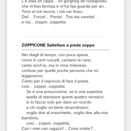
L'è staa on cippà... on gorghèg de rossignoeu
che m'han fermaa e m'ha faa guardà per ari...
Torni al mè lavorà, i mè car fioeu...
Dai!... Forza!... Ponta!...Tira sta caretta!...
e via... zoppin, zoppetta.
ZOPPICONE Saltellare a piede zoppo
Nei ritagli di tempo, con poca spesa,
come in certi ruscelli, cantano le rane,
canto anch'io, ma in rima milanese,
confuso per quelle poche persone che mi
leggeranno.
Canto per il capriccio di fare il poeta,
così... zoppin, zoppetta.
Se è una presunzione, se è una superbia
quella di stampare questi quattro versacci,
io lo faccio solo per dare un ricordo
a chi voglio un bene straordinario;
voglio dire al maschietto, voglio dire alla mia
bambina,
così... zoppin, zoppètta.
Cari i miei cari ragazzi!... Cosa volete?...