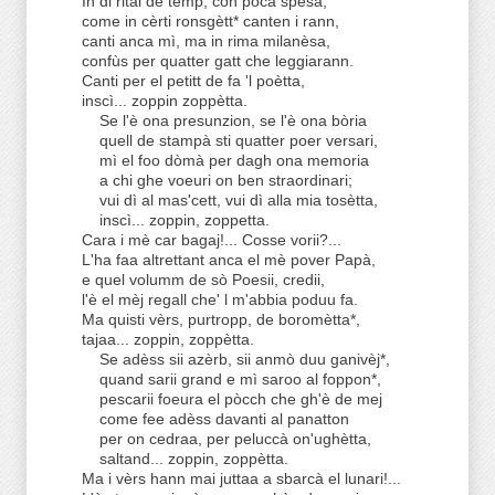
In di ritai de temp, con poca spèsa,
come in cèrti ronsgètt* canten i rann,
canti anca mì, ma in rima milanèsa,
confùs per quatter gatt che leggiarann.
Canti per el petitt de fa 'l poètta,
inscì... zoppin zoppètta.
Se l'è ona presunzion, se l'è ona bòria
quell de stampà sti quatter poer versari,
mì el foo dòmà per dagh ona memoria
a chi ghe voeuri on ben straordinari;
vui dì al mas'cett, vui dì alla mia tosètta,
inscì... zoppin, zoppetta.
Cara i mè car bagaj!... Cosse vorii?...
L'ha faa altrettant anca el mè pover Papà,
e quel volumm de sò Poesii, credii,
l'è el mèj regall che' l m'abbia poduu fa.
Ma quisti vèrs, purtropp, de boromètta*,
tajaa... zoppin, zoppètta.
Se adèss sii azèrb, sii anmò duu ganivèj*,
quand sarii grand e mì saroo al foppon*,
pescarii foeura el pòcch che gh'è de mej
come fee adèss davanti al panatton
per on cedraa, per peluccà on'ughètta,
saltand... zoppin, zoppètta.
Ma i vèrs hann mai juttaa a sbarcà el lunari!...